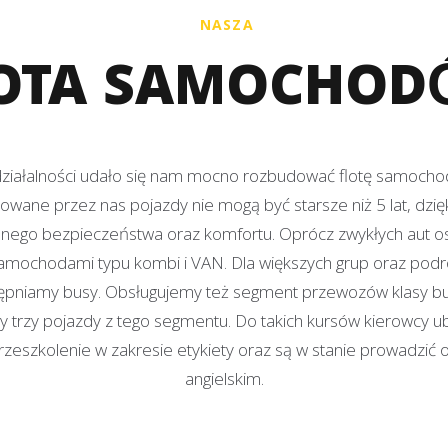
NASZA
OTA SAMOCHO
t działalności udało się nam mocno rozbudować flotę samoch
kowane przez nas pojazdy nie mogą być starsze niż 5 lat, dzi
nego bezpieczeństwa oraz komfortu. Oprócz zwykłych aut 
amochodami typu kombi i VAN. Dla większych grup oraz pod
pniamy busy. Obsługujemy też segment przewozów klasy busi
trzy pojazdy z tego segmentu. Do takich kursów kierowcy ubr
rzeszkolenie w zakresie etykiety oraz są w stanie prowadzić 
angielskim.