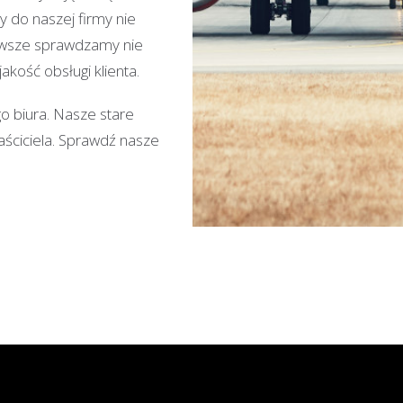
y do naszej firmy nie
zawsze sprawdzamy nie
jakość obsługi klienta.
o biura. Nasze stare
aściciela. Sprawdź nasze