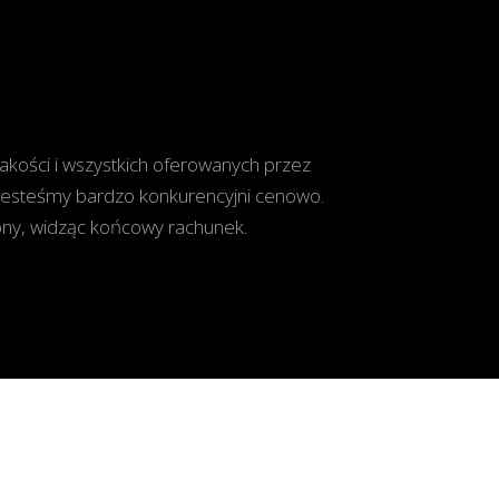
akości i wszystkich oferowanych przez
jesteśmy bardzo konkurencyjni cenowo.
ony, widząc końcowy rachunek.