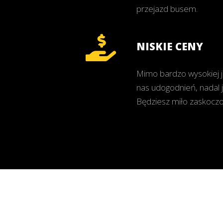
przejazd busem.
NISKIE CENY
Mimo bardzo wysokiej j
nas udogodnień, nadal 
Będziesz miło zaskocz