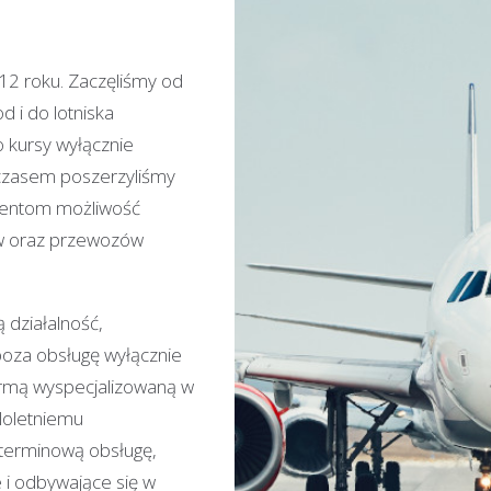
2 roku. Zaczęliśmy od
 i do lotniska
 kursy wyłącznie
czasem poszerzyliśmy
klientom możliwość
w oraz przewozów
działalność,
poza obsługę wyłącznie
firmą wyspecjalizowaną w
eloletniemu
terminową obsługę,
 i odbywające się w