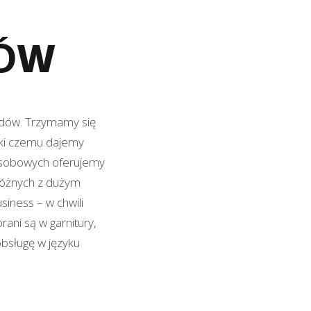
DÓW
odów. Trzymamy się
ęki czemu dajemy
osobowych oferujemy
różnych z dużym
ness – w chwili
ani są w garnitury,
obsługę w języku