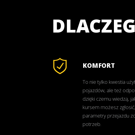
DLACZE
KOMFORT
To nie tylko kwestia uży
pojazdów, ale też odpo
dzięki czemu wiedzą, j
kursem możesz zgłosić
parametry przejazdu z
potrzeb.