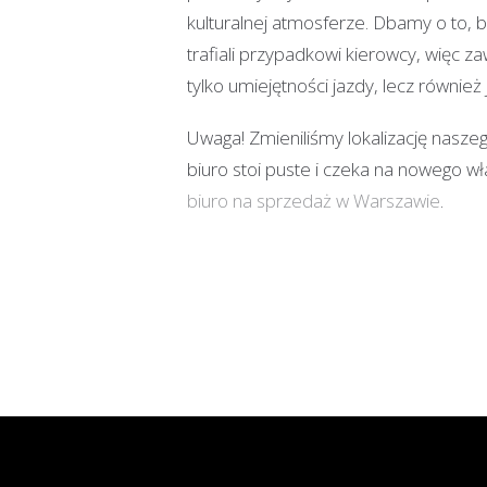
kulturalnej atmosferze. Dbamy o to, b
trafiali przypadkowi kierowcy, więc 
tylko umiejętności jazdy, lecz również 
Uwaga! Zmieniliśmy lokalizację naszeg
biuro stoi puste i czeka na nowego wł
biuro na sprzedaż w Warszawie
.