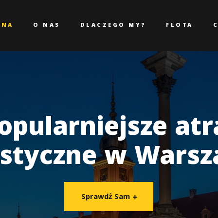
TRONA GŁÓWNA
WNA
O NAS
DLACZEGO MY?
FLOTA
 NAS
LACZEGO MY?
LOTA
opularniejsze atr
ENNIK
ystyczne w Warsz
LOG
ONTAKT
Sprawdź Sam