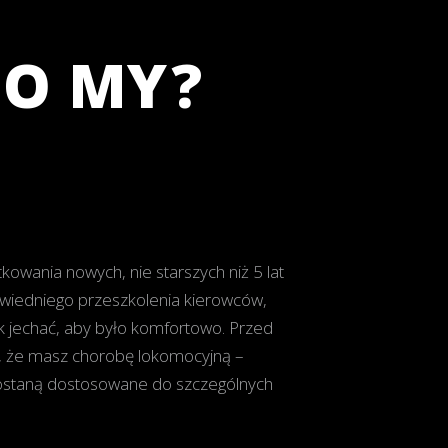
GO MY?
tkowania nowych, nie starszych niż 5 lat
wiedniego przeszkolenia kierowców,
ak jechać, aby było komfortowo. Przed
, że masz chorobę lokomocyjną –
ostaną dostosowane do szczególnych