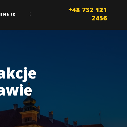
+48 732 121
CENNIK
2456
akcje
awie