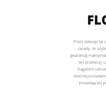
FL
Przez dziesięć la
zasady, że użyt
gwarancję maksymal
też przewozy s
bagażem udostę
obecnej posiadamy 
posiadają też p