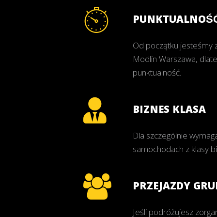
PUNKTUALNOŚ
Od początku jesteśmy z
Modlin Warszawa, dlate
punktualność.
BIZNES KLASA
Dla szczególnie wymaga
samochodach z klasy bi
PRZEJAZDY GR
Jeśli podróżujesz zorg